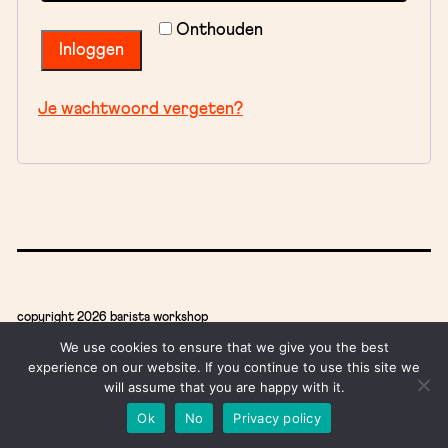
Onthouden
Inloggen
Je wachtwoord vergeten?
copyright 2026 barista workshop
barista workshop
latte art workshop
coffee roasting workshop
We use cookies to ensure that we give you the best
experience on our website. If you continue to use this site we
sage barista workshop
espresso workshop
will assume that you are happy with it.
Ok
No
Privacy policy