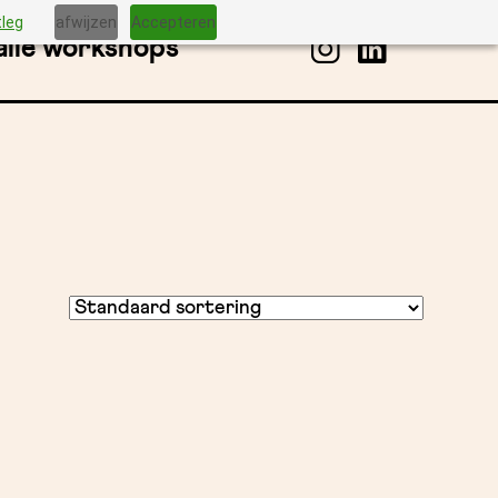
tleg
afwijzen
Accepteren
alle workshops